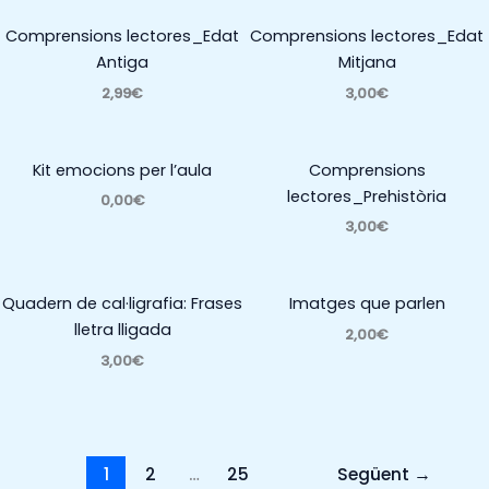
Comprensions lectores_Edat
Comprensions lectores_Edat
Antiga
Mitjana
2,99€
3,00€
Kit emocions per l’aula
Comprensions
lectores_Prehistòria
0,00€
3,00€
Quadern de cal·ligrafia: Frases
Imatges que parlen
lletra lligada
2,00€
3,00€
1
2
…
25
Següent
→