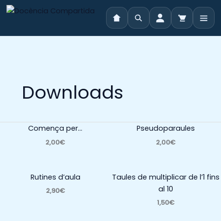
Vés
al
contingut
Downloads
Comença per…
Pseudoparaules
2,00€
2,00€
Rutines d’aula
Taules de multiplicar de l’1 fins
al 10
2,90€
1,50€