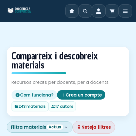
Vés
al
contingut
Comparteix i descobreix
materials
Recursos creats per docents, per a docents.
Com funciona?
Crea un compte
243 materials
17 autors
Filtra materials
Neteja filtres
Actius