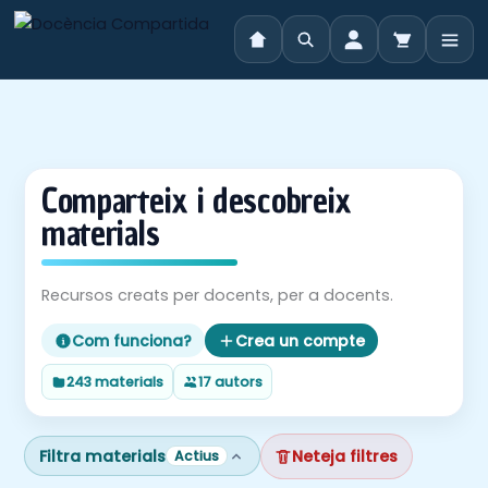
Vés
al
contingut
Comparteix i descobreix
materials
Recursos creats per docents, per a docents.
Com funciona?
Crea un compte
243 materials
17 autors
Filtra materials
Neteja filtres
Actius